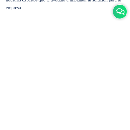
empresa.
¿Se necesita algún hardware adicional o hay que
pagar una suscripción?
Se trata de un software basado en la nube. Sólo necesitarás un
dispositivo con conexión a Internet y un navegador Chrome. Se
ejecuta dentro del navegador. No se requiere hardware adicional.
Pero usted puede utilizar algún hardware como escáneres de
código de barras, e impresoras para su conveniencia para
acelerar el trabajo.