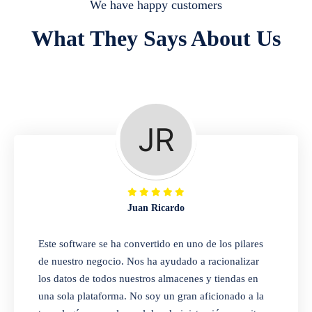
We have happy customers
Móviles y electrónica
What They Says About Us
Registre el número de serie del inventario,
venda artículos con un número de serie
determinado,
Taller de reparaciones
Un conjunto completo de funciones para
gestionar el negocio de las reparaciones,
crear hojas de trabajo, asignar hojas de
Juan Ricardo
trabajo a los técnicos, conocer el estado de
las reparaciones y convertir las hojas de
Este software se ha convertido en uno de los pilares
trabajo en facturas. Autoenlace para que los
de nuestro negocio. Nos ha ayudado a racionalizar
clientes comprueben el progreso de la
los datos de todos nuestros almacenes y tiendas en
reparación
una sola plataforma. No soy un gran aficionado a la