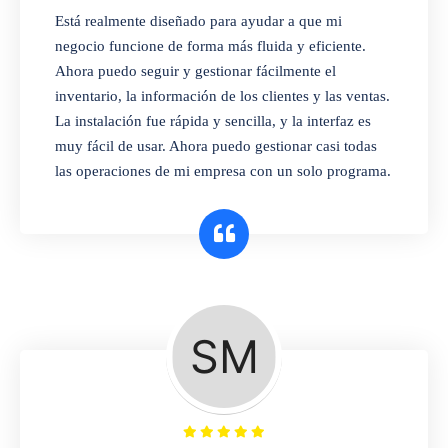
Está realmente diseñado para ayudar a que mi
Un conjunto completo de funciones para
negocio funcione de forma más fluida y eficiente.
gestionar tiendas minoristas y mayoristas.
Ahora puedo seguir y gestionar fácilmente el
Establezca múltiples precios para diferentes
inventario, la información de los clientes y las ventas.
segmentos de clientes o diferentes
La instalación fue rápida y sencilla, y la interfaz es
ubicaciones comerciales.
muy fácil de usar. Ahora puedo gestionar casi todas
las operaciones de mi empresa con un solo programa.
Farmacia
Nuestro software es perfecto para cualquier
empresa farmacéutica. Puede establecer
fechas de caducidad y números de lote de los
productos, y vender en diferentes unidades
de medida. Deje de vender artículos
caducados y por caducar a los clientes.
Consulte informes detallados sobre
caducidad de existencias por números de