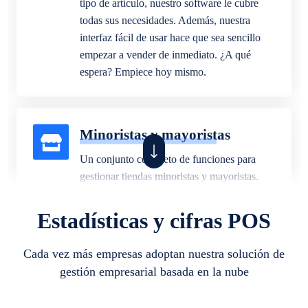
tipo de artículo, nuestro software le cubre
todas sus necesidades. Además, nuestra
interfaz fácil de usar hace que sea sencillo
empezar a vender de inmediato. ¿A qué
espera? Empiece hoy mismo.
Minoristas y mayoristas
Un conjunto completo de funciones para
gestionar tiendas minoristas y mayoristas.
Establezca múltiples precios para diferentes
segmentos de clientes o diferentes
Estadísticas y cifras POS
ubicaciones comerciales.
Cada vez más empresas adoptan nuestra solución de
gestión empresarial basada en la nube
Farmacia